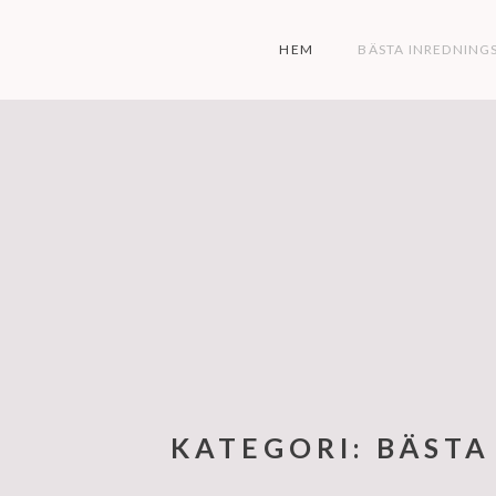
Skip
to
HEM
BÄSTA INREDNING
content
KATEGORI:
BÄSTA